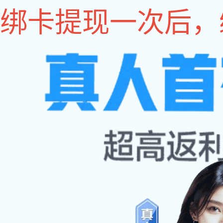
金年会
400-070-7072
2020-04-30
钟岚，女，主任医师，讲师，博士，毕业于上海医科大
症、慢性胃肠道疾病、炎症性肠病等诊疗方面积累了丰富的
擅长非酒精性脂肪性肝病、肝硬化及其相关并发症、慢
←
长海医院核医学科-孙高峰
华东医院肿瘤科主任-赵洪
→