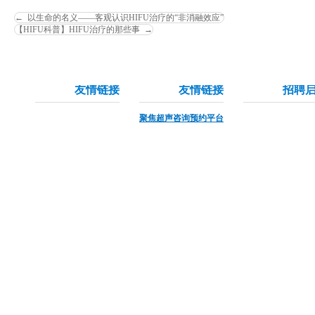
←
以生命的名义——客观认识HIFU治疗的“非消融效应”
【HIFU科普】HIFU治疗的那些事
→
友情链接
友情链接
招聘
聚焦超声咨询预约平台